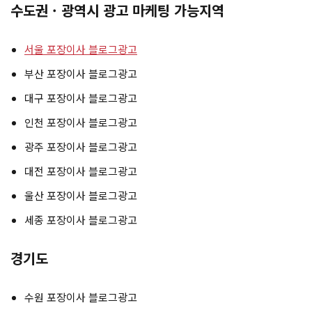
수도권 · 광역시 광고 마케팅 가능지역
서울 포장이사 블로그광고
부산 포장이사 블로그광고
대구 포장이사 블로그광고
인천 포장이사 블로그광고
광주 포장이사 블로그광고
대전 포장이사 블로그광고
울산 포장이사 블로그광고
세종 포장이사 블로그광고
경기도
수원 포장이사 블로그광고