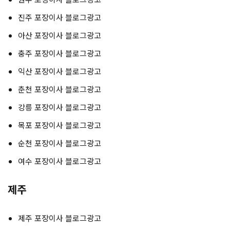
진주 포장이사 블로그광고
아산 포장이사 블로그광고
충주 포장이사 블로그광고
익산 포장이사 블로그광고
춘천 포장이사 블로그광고
강릉 포장이사 블로그광고
목포 포장이사 블로그광고
순천 포장이사 블로그광고
여수 포장이사 블로그광고
제주
제주 포장이사 블로그광고