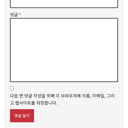
댓글
*
다음 번 댓글 작성을 위해 이 브라우저에 이름, 이메일, 그리
고 웹사이트를 저장합니다.