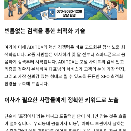
빈틈없는 검색을 통한 최적화 기술
여기에 더해 ADITDA의 핵심 경쟁력은 바로 고도화된 검색 노출 최
적화입니다. 요즘 사람들은 이사하기 몇 달 전부터 스마트폰으로 꼼
꼼하게 검색부터 시작합니다. ADITDA는 포털 사이트의 검색 알고
리즘을 정확히 분석하여 대표님의 서비스가 고객의 눈에 가장 먼저,
그리고 가장 신뢰감 있는 형태로 띌 수 있도록 든든한 SEO 최적화
환경을 구축해 드립니다.
이사가 필요한 사람들에게 정확한 키워드로 노출
단순히 ‘포장이사’라는 비싸고 포괄적인 단어 하나만 잡는 것은 효율
이 떨어집니다. ‘우리동네 원룸이사 비용’, ‘아파트 보관이사 잘하는
곳 추천’처럼 실제 계약으로 이어질 확률이 높은 구체적인 황금 키워