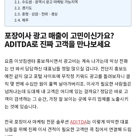
수도권 · 광역시 광고 마케팅 가능지역
경기도
충청 · 강원 · 전라 · 경상
제주
포장이사 광고 매출이 고민이신가요?
ADITDA로 진짜 고객을 만나보세요
요즘 이삿짐센터 홍보하시면서 광고비는 계속 나가는데 막상 전화
는 안 와서 답답하신 대표님들 정말 많으실 겁니다. 전단지 홍보도
예전 같지 않고 포털 사이트에 무작정 키워드 광고를 돌려보자니 클
릭 몇 번에 수십만 원이 훌쩍 날아가버리죠. 이사가 필요한 사람들은
넘쳐나는데 도대체 내 고객은 어디에 있는 걸까요? 정답은 바로 고
객이 검색하는 그 순간, 가장 잘 보이는 곳에 우리 업체를 노출시키
는 것에 있습니다.
전국 포장이사 마케팅 전문 솔루션
ADITDA
는 이렇게 막막한 대표
님들을 위해 진짜 이사 견적이 필요한 고객만 콕 집어서 연결해 드립