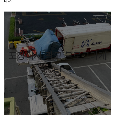
니다.
포장이사 광고 블로그마케
팅