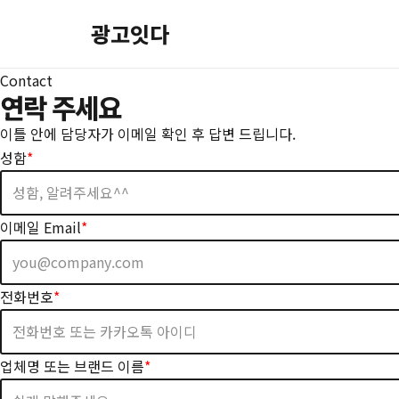
광고잇다
콘
텐
Contact
츠
연락 주세요
로
이틀 안에 담당자가 이메일 확인 후 답변 드립니다.
건
성함
*
너
뛰
기
이메일 Email
*
전화번호
*
업체명 또는 브랜드 이름
*